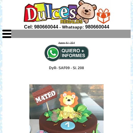
Cel: 980660044
980660044
- Whatsapp:
Antes S/. 254
DyR- SAF09 - S/. 208