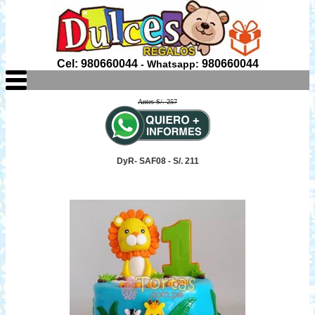
Cel: 980660044
980660044
- Whatsapp:
Antes S/. 257
DyR- SAF08 - S/. 211