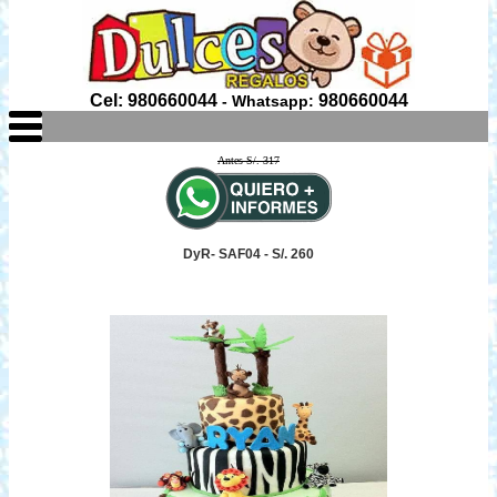
Cel: 980660044
980660044
- Whatsapp:
Antes S/. 317
DyR- SAF04 - S/. 260