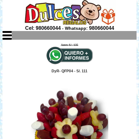
Cel: 980660044
980660044
- Whatsapp:
Antes S/. 135
DyR- QFP04 - S/. 111