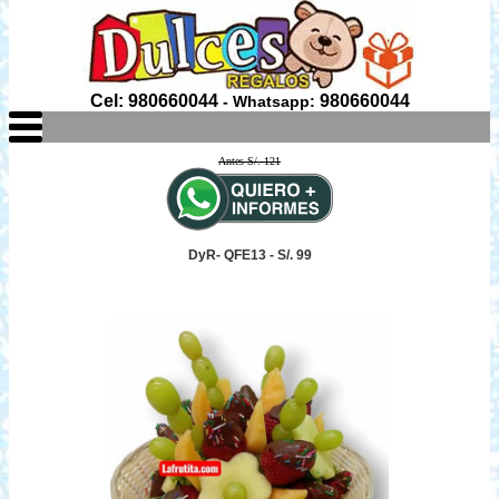
Cel: 980660044
980660044
- Whatsapp:
Antes S/. 121
DyR- QFE13 - S/. 99