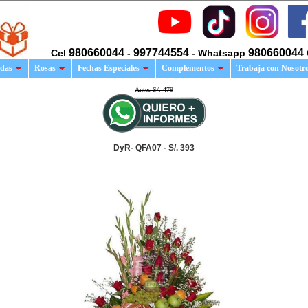
980660044
997744554
980660044
Cel
-
- Whatsapp
das
Rosas
Fechas Especiales
Complementos
Trabaja con Nosotr
Antes S/. 479
DyR- QFA07 - S/. 393