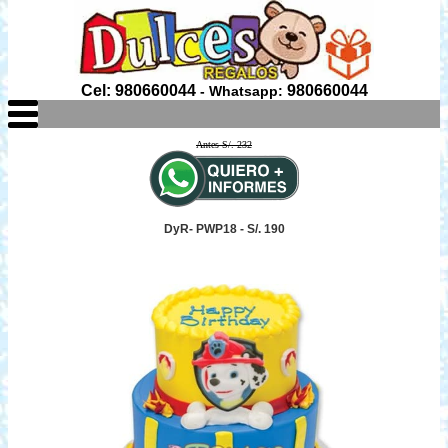
Cel: 980660044
980660044
- Whatsapp:
Antes S/. 232
DyR- PWP18 - S/. 190