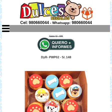
Cel: 980660044
980660044
- Whatsapp:
Antes S/. 181
DyR- PWP02 - S/. 148