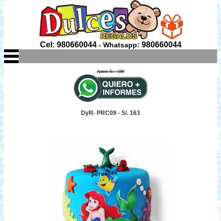
Cel: 980660044
980660044
- Whatsapp:
Antes S/. 199
DyR- PRC09 - S/. 163