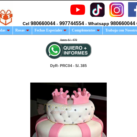
980660044
997744554
980660044
Cel
-
- Whatsapp
das
Rosas
Fechas Especiales
Complementos
Trabaja con Nosotr
Antes S/. 470
DyR- PRC04 - S/. 385