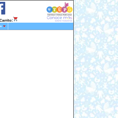
Carrito:
os