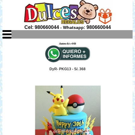
Cel: 980660044
980660044
- Whatsapp:
Antes S/. 449
DyR- PKG13 - S/. 368