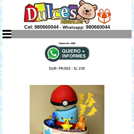
Cel: 980660044
980660044
- Whatsapp:
Antes S/. 280
DyR- PKG02 - S/. 230