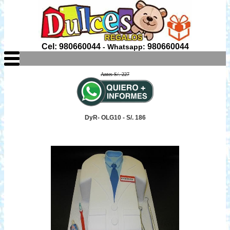
Cel: 980660044
980660044
- Whatsapp:
Antes S/. 227
DyR- OLG10 - S/. 186