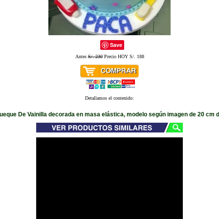
Save
Antes
S/. 230
Precio HOY S/. 188
Detallamos el contenido:
queque De Vainilla decorada en masa elástica, modelo según imagen de 20 cm d