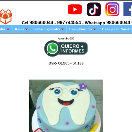
980660044
997744554
980660044
Cel
-
- Whatsapp
das
Rosas
Fechas Especiales
Complementos
Trabaja con Nosotr
Antes S/. 230
DyR- OLG05 - S/. 188