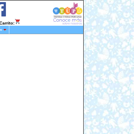
Carrito:
os