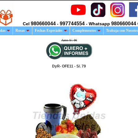
980660044
997744554
980660044
Cel
-
- Whatsapp
das
Rosas
Fechas Especiales
Complementos
Trabaja con Nosotr
Antes S/. 96
DyR- OFE11 - S/. 79