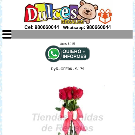
Cel: 980660044
980660044
- Whatsapp:
Antes S/. 96
DyR- OFE06 - S/. 79