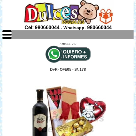
Cel: 980660044
980660044
- Whatsapp:
Antes S/. 217
DyR- OFE05 - S/. 178