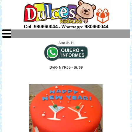
Cel: 980660044
980660044
- Whatsapp:
Antes S/. 84
DyR- NYR05 - S/. 69