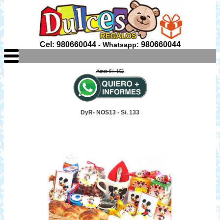
Cel: 980660044
980660044
- Whatsapp:
Antes S/. 162
DyR- NOS13 - S/. 133