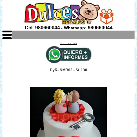
Cel: 980660044
980660044
- Whatsapp:
Antes S/. 158
DyR- NMR02 - S/. 130