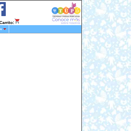
Carrito:
os