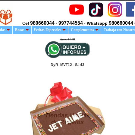
980660044
997744554
980660044
Cel
-
- Whatsapp
das
Rosas
Fechas Especiales
Complementos
Trabaja con Nosotr
Antes S/. 53
DyR- MVT12 - S/. 43