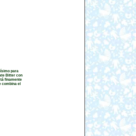
uísimo para
ate Bitter con
stá finamente
e combina el