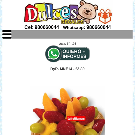
Cel: 980660044
980660044
- Whatsapp:
Antes S/. 108
DyR- MNE14 - S/. 89