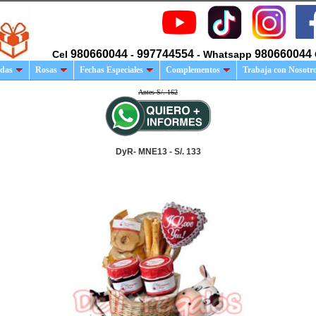
980660044
997744554
980660044
Cel
-
- Whatsapp
das
Rosas
Fechas Especiales
Complementos
Trabaja con Nosotr
Antes S/. 162
DyR- MNE13 - S/. 133