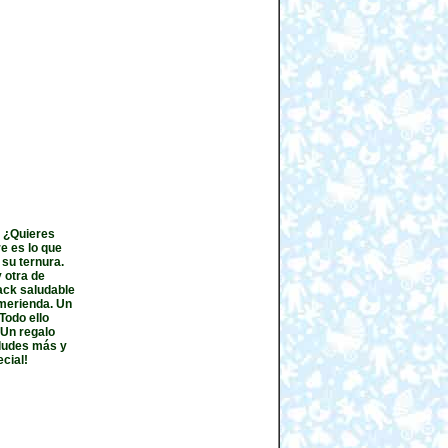
o ¿Quieres
e es lo que
su ternura.
 otra de
ack saludable
o merienda. Un
Todo ello
 Un regalo
 dudes más y
cial!