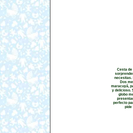
Cesta de 
sorprender
necesitas.
Dos mer
maracuyá, pa
y delicioso. 
globo me
presentad
perfecto pa
pide