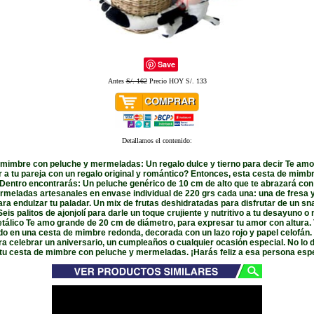
Save
Antes
S/. 162
Precio HOY S/. 133
Detallamos el contenido:
mimbre con peluche y mermeladas: Un regalo dulce y tierno para decir Te am
 a tu pareja con un regalo original y romántico? Entonces, esta cesta de mimbr
 Dentro encontrarás: Un peluche genérico de 10 cm de alto que te abrazará con 
meladas artesanales en envase individual de 220 grs cada una: una de fresa y
ra endulzar tu paladar. Un mix de frutas deshidratadas para disfrutar de un sn
Seis palitos de ajonjolí para darle un toque crujiente y nutritivo a tu desayuno 
tálico Te amo grande de 20 cm de diámetro, para expresar tu amor con altura. 
o en una cesta de mimbre redonda, decorada con un lazo rojo y papel celofán.
ra celebrar un aniversario, un cumpleaños o cualquier ocasión especial. No lo
 tu cesta de mimbre con peluche y mermeladas. ¡Harás feliz a esa persona espe