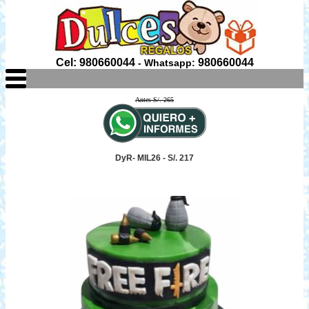
Cel: 980660044
980660044
- Whatsapp:
Antes S/. 265
DyR- MIL26 - S/. 217