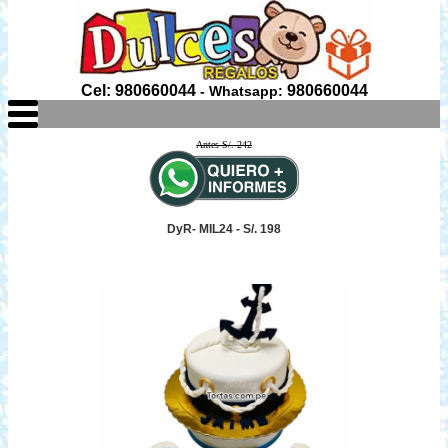
Cel: 980660044
980660044
- Whatsapp:
Antes S/. 242
DyR- MIL24 - S/. 198