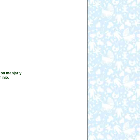
 con manjar y
inio.