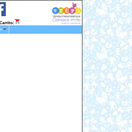
Carrito:
os