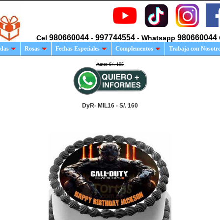
980660044
997744554
980660044
Cel
-
- Whatsapp
das
Rosas
Fechas Especiales
Complementos
Trabaja con Nosotr
Antes S/. 195
DyR- MIL16 - S/. 160