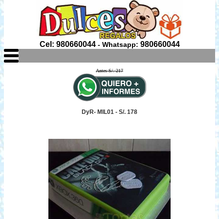
Cel: 980660044
980660044
- Whatsapp:
Antes S/. 217
DyR- MIL01 - S/. 178