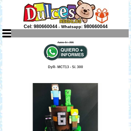
Cel: 980660044
980660044
- Whatsapp:
Antes S/. 366
DyR- MCT13 - S/. 300