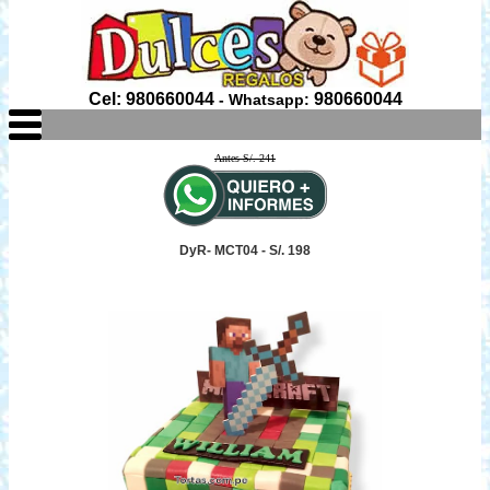
Cel: 980660044
980660044
- Whatsapp:
Antes S/. 241
DyR- MCT04 - S/. 198