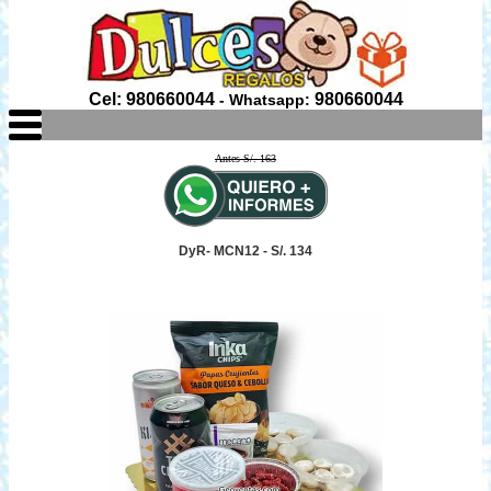
Cel: 980660044
980660044
- Whatsapp:
Antes S/. 163
DyR- MCN12 - S/. 134