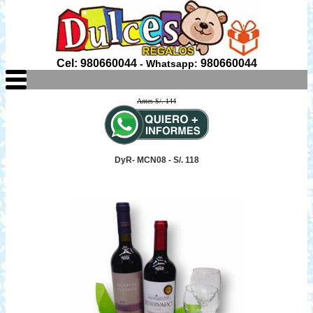
Cel: 980660044
980660044
- Whatsapp:
Antes S/. 144
DyR- MCN08 - S/. 118