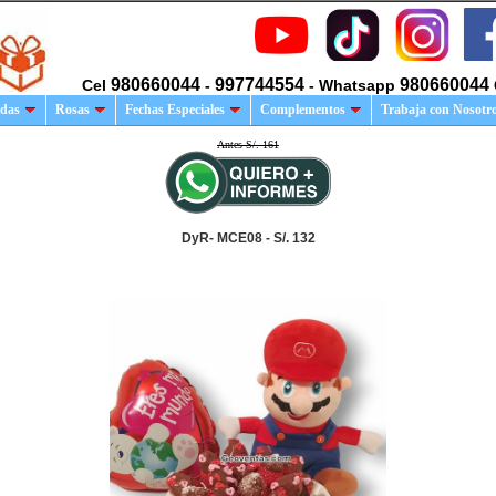
980660044
997744554
980660044
Cel
-
- Whatsapp
das
Rosas
Fechas Especiales
Complementos
Trabaja con Nosotr
Antes S/. 161
DyR- MCE08 - S/. 132