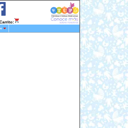
Carrito:
os