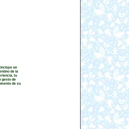
 incluye un
entino de la
iencia, tu
o gesto de
momento de su