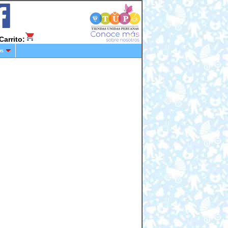
Carrito:
os