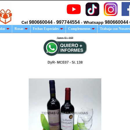
980660044
997744554
980660044
Cel
-
- Whatsapp
das
Rosas
Fechas Especiales
Complementos
Trabaja con Nosotr
Antes S/. 169
DyR- MCE07 - S/. 138