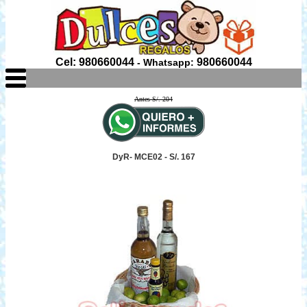
Cel: 980660044
980660044
- Whatsapp:
Antes S/. 204
DyR- MCE02 - S/. 167