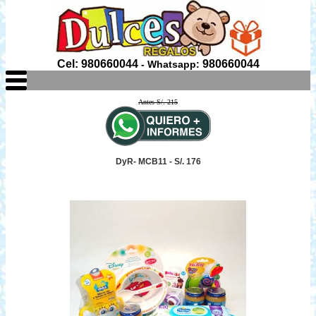
Cel: 980660044
980660044
- Whatsapp:
Antes S/. 215
DyR- MCB11 - S/. 176