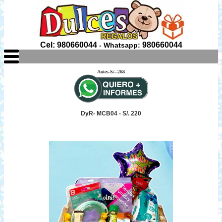
Cel: 980660044
980660044
- Whatsapp:
Antes S/. 268
DyR- MCB04 - S/. 220