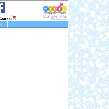
Carrito:
os