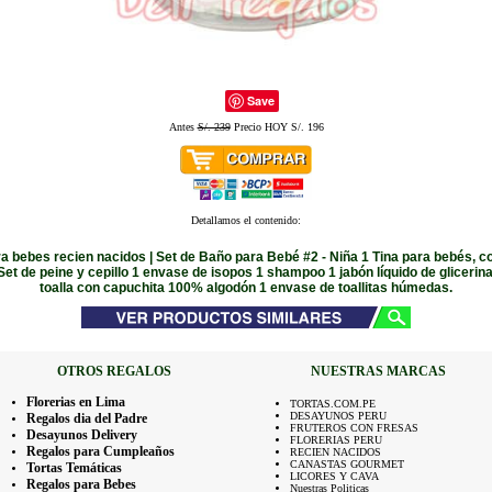
Save
Antes
S/. 239
Precio HOY S/. 196
Detallamos el contenido:
ra bebes recien nacidos | Set de Baño para Bebé #2 - Niña 1 Tina para bebés, c
Set de peine y cepillo 1 envase de isopos 1 shampoo 1 jabón líquido de glicerin
toalla con capuchita 100% algodón 1 envase de toallitas húmedas.
OTROS REGALOS
NUESTRAS MARCAS
Florerias en Lima
TORTAS.COM.PE
DESAYUNOS PERU
Regalos dia del Padre
FRUTEROS CON FRESAS
Desayunos Delivery
FLORERIAS PERU
Regalos para Cumpleaños
RECIEN NACIDOS
CANASTAS GOURMET
Tortas Temáticas
LICORES Y CAVA
Regalos para Bebes
Nuestras Politicas