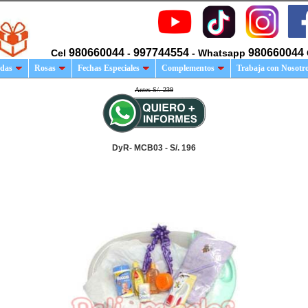
980660044
997744554
980660044
Cel
-
- Whatsapp
das
Rosas
Fechas Especiales
Complementos
Trabaja con Nosotr
Antes S/. 239
DyR- MCB03 - S/. 196