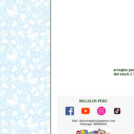
arreglos pa
del stock 1 
REGALOS PERU
Mail: dulcesyregalos@grameco.com
Whatsapp: 980660044