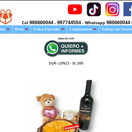
980660044
997744554
980660044
Cel
-
- Whatsapp
das
Rosas
Fechas Especiales
Complementos
Trabaja con Nosotr
Antes S/. 244
DyR- LVN13 - S/. 200