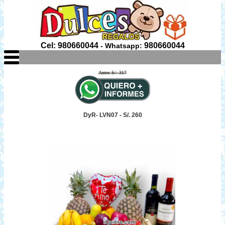
Cel: 980660044
980660044
- Whatsapp:
Antes S/. 317
DyR- LVN07 - S/. 260