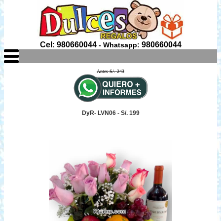
Cel: 980660044
980660044
- Whatsapp:
Antes S/. 243
DyR- LVN06 - S/. 199