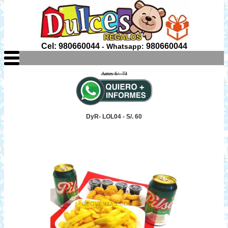
Cel: 980660044
980660044
- Whatsapp:
Antes S/. 73
DyR- LOL04 - S/. 60