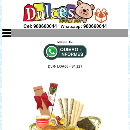
Cel: 980660044
980660044
- Whatsapp:
Antes S/. 155
DyR- LOA06 - S/. 127