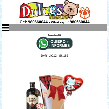
Cel: 980660044
980660044
- Whatsapp:
Antes S/. 222
DyR- LIC12 - S/. 182