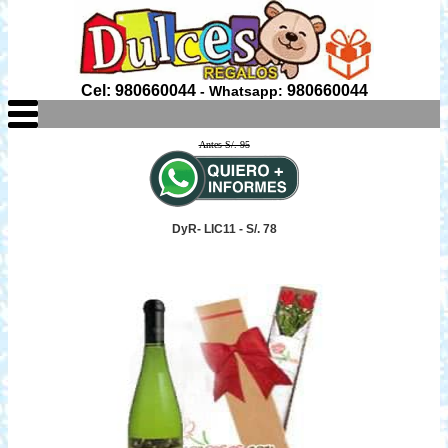
Cel: 980660044
980660044
- Whatsapp:
Antes S/. 95
DyR- LIC11 - S/. 78