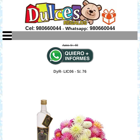
Cel: 980660044
980660044
- Whatsapp:
Antes S/. 93
DyR- LIC06 - S/. 76