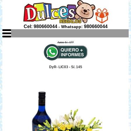
Cel: 980660044
980660044
- Whatsapp:
Antes S/. 177
DyR- LIC03 - S/. 145