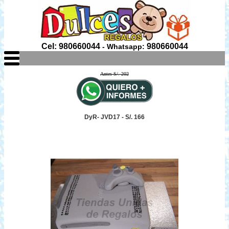
Cel: 980660044
980660044
- Whatsapp:
Antes S/. 202
DyR- JVD17 - S/. 166