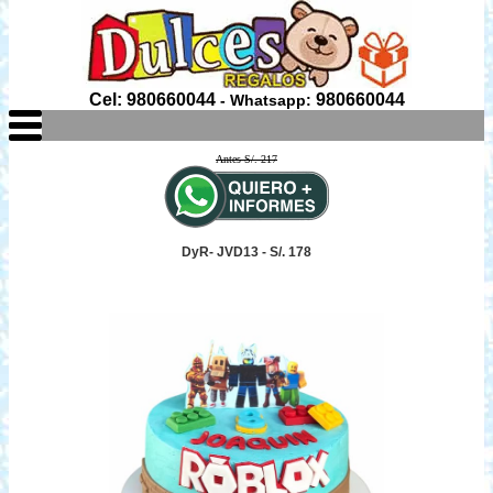
Cel: 980660044
980660044
- Whatsapp:
Antes S/. 217
DyR- JVD13 - S/. 178