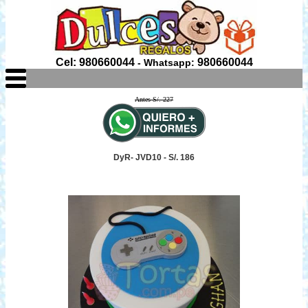
Cel: 980660044
980660044
- Whatsapp:
Antes S/. 227
DyR- JVD10 - S/. 186