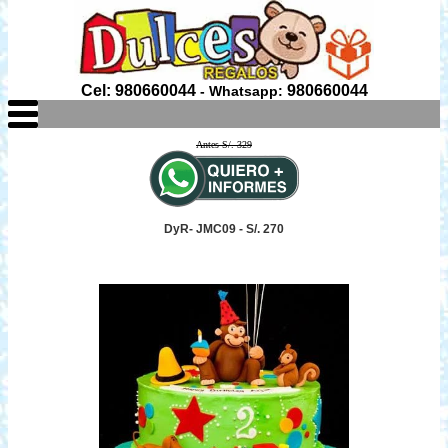
Cel: 980660044
980660044
- Whatsapp:
Antes S/. 329
DyR- JMC09 - S/. 270